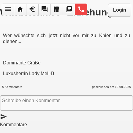
menu
home
euro
forum
local_movies
library_books
phone
Windelsklave- Erziehung
Login
Wer wünschte sich jetzt nicht vor mir zu Knien und zu
dienen...
Dominante Grüße
Luxusherrin Lady Mell-B
5 Kommentare
geschrieben am 12.08.2025
send
Kommentare